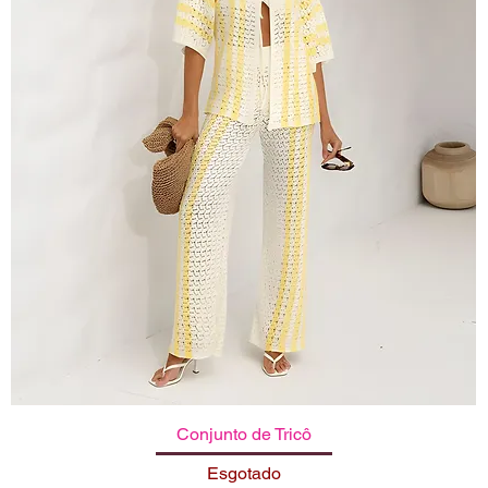
Conjunto de Tricô
Visualização rápida
Esgotado