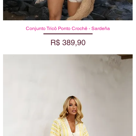
Conjunto Tricô Ponto Crochê - Sardeña
Visualização rápida
Preço
R$ 389,90