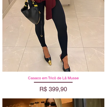
Casaco em Tricô de Lã Musse
Visualização rápida
Preço
R$ 399,90