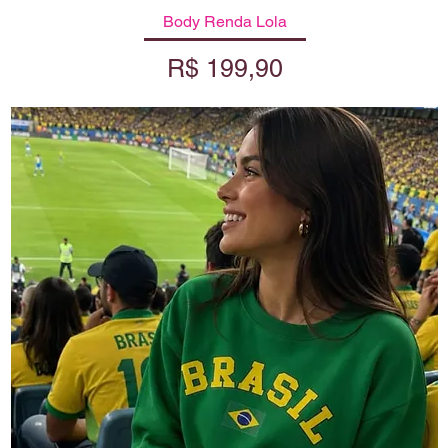
Body Renda Lola
Visualização rápida
Preço
R$ 199,90