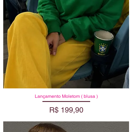
Lançamento Moletom ( blusa )
Visualização rápida
Preço
R$ 199,90