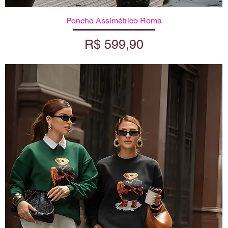
Poncho Assimétrico Roma
Visualização rápida
Preço
R$ 599,90