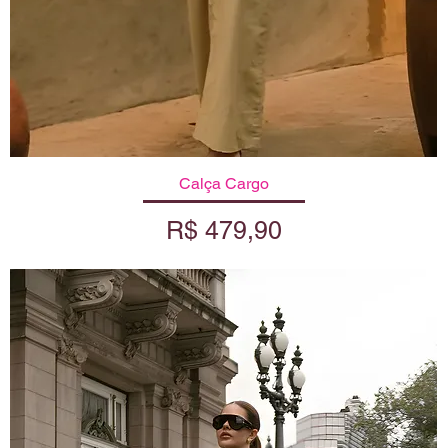
Visualização rápida
Calça Cargo
Preço
R$ 479,90